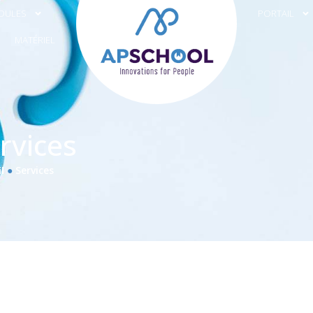
DULES
PORTAIL
MATÉRIEL
rvices
●
Services
l