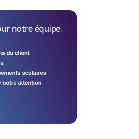
ur notre équipe
.
s du client
es
sements scolaires
 notre attention