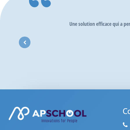
la
La communication é
C