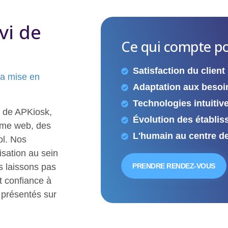
vi de
Ce qui compte po
Satisfaction du client
la mise en
Adaptation aux besoin
Technologies intuitiv
e de APKiosk,
Évolution des établis
forme web, des
L'humain au centre de
ol. Nos
sation au sein
us laissons pas
PRENDRE RENDEZ-VOUS
t confiance à
 présentés sur