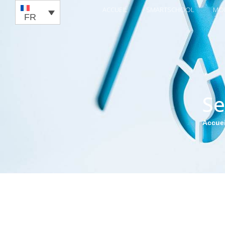
ACCUEIL
SMARTSCHOOL
MO
FR
Se
Accuei