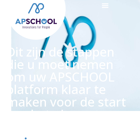
Dit zijn de stappen
die u moet nemen
om uw APSCHOOL
platform klaar te
maken voor de start
van het nieuwe
schooljaar
●
Dit zijn de stappen die u moet nemen om uw
Onthaal